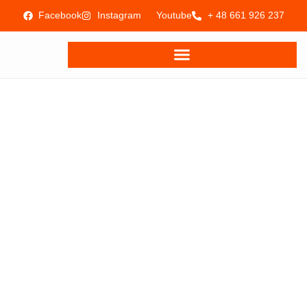
Facebook
Instagram
Youtube
+ 48 661 926 237
WYPOŻYCZ TERAZ