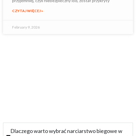
przyjemniej, czyli niebezpieczny lód, został przykryty
CZYTAJ WIĘCEJ »
February 9, 2026
MASZ JAKIEŚ PYTANIE? CHĘTNIE NA NIE
ODPOWIEMY!
ZAPYTAJ NAS
Dlaczego warto wybrać narciarstwo biegowe w