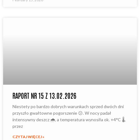
RAPORT NR 15 Z 13.02.2026
Niestety po bardzo dobrych warunkach sprzed dwóch dni
przyszło gwałtowne pogorszenie 😕. W nocy padał
intensywny deszcz 🌧️, a temperatura wynosiła ok. +4°C 🌡️,
przez
CZYTAJ WIĘCEJ »