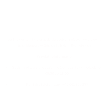
WYPOŻYCZALNIA WILDCAT CENTRUM
NARCIARSTWA BIEGOWEGO
Jest to doskonała lokalizacja dla osób planujących wyprawy na
trasy biegowe w Górach Bialskich i Rychlebskich.
Przydatne informacje:
Godziny otwarcia:
Codziennie (poniedziałek – niedziela) od
08:30 do 18:00
.
Kontakt telefoniczny:
+48 661 926 237
ZAPYTAJ NAS