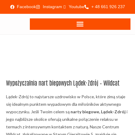
Facebook
Instagram
Youtube
+ 48 661 926 237
Wypożyczalnia nart biegowych Lądek-Zdrój – Wildcat
Lądek-Zdrój to najstarsze uzdrowisko w Polsce, które zimą staje
się idealnym punktem wypadowym dla miłośników aktywnego
wypoczynku. Jeśli Twoim celem są
narty biegowe, Lądek-Zdrój
i
jego najbliższe okolice oferują unikalne połączenie relaksu w
termach z intensywnym kontaktem z naturą. Nasze Centrum
Wildcat, zlokalizowane w Starym Gierałtowie 5, znajduje się