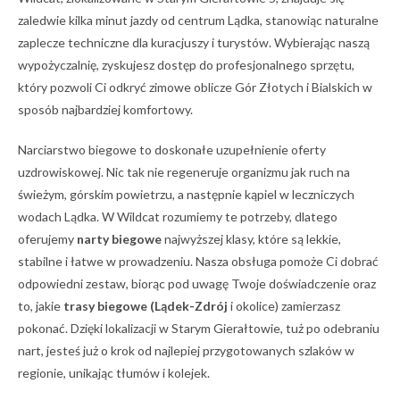
zaledwie kilka minut jazdy od centrum Lądka, stanowiąc naturalne
zaplecze techniczne dla kuracjuszy i turystów. Wybierając naszą
wypożyczalnię, zyskujesz dostęp do profesjonalnego sprzętu,
który pozwoli Ci odkryć zimowe oblicze Gór Złotych i Bialskich w
sposób najbardziej komfortowy.
Narciarstwo biegowe to doskonałe uzupełnienie oferty
uzdrowiskowej. Nic tak nie regeneruje organizmu jak ruch na
świeżym, górskim powietrzu, a następnie kąpiel w leczniczych
wodach Lądka. W Wildcat rozumiemy te potrzeby, dlatego
oferujemy
narty biegowe
najwyższej klasy, które są lekkie,
stabilne i łatwe w prowadzeniu. Nasza obsługa pomoże Ci dobrać
odpowiedni zestaw, biorąc pod uwagę Twoje doświadczenie oraz
to, jakie
trasy biegowe (Lądek-Zdrój
i okolice) zamierzasz
pokonać. Dzięki lokalizacji w Starym Gierałtowie, tuż po odebraniu
nart, jesteś już o krok od najlepiej przygotowanych szlaków w
regionie, unikając tłumów i kolejek.