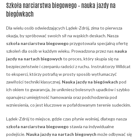
Szkoła narciarstwa biegowego – nauka jazdy na
biegówkach
Dla wielu osób odwiedzających Lądek-Zdrój, zima to pierwsza
okazja, by spróbować swoich sił na wąskich deskach. Nasza
szkoła narciarstwa biegowego
przygotowała specjalną ofertę
szkoleń dla osób w każdym wieku. Prowadzona przez nas
nauka
jazdy na nartach biegowych
to proces, który skupia się na
bezpieczeństwie i czerpaniu radości z ruchu. Instruktorzy Wildcat
to eksperci, którzy potrafią w prosty sposób wytłumaczyć
zawiłości techniki klasycznej.
Nauka jazdy na biegówkach
pod
ich okiem to gwarancja, że unikniesz bolesnych upadków i szybko
opanujesz umiejętność hamowania oraz podchodzenia pod
wzniesienia, co jest kluczowe w pofałdowanym terenie sudeckim.
Lądek-Zdrój to miejsce, gdzie czas płynie wolniej, dlatego nasza
szkoła narciarstwa biegowego
stawia na indywidualne
podejście.
Nauka jazdy na nartach biegowych
może odbywać się