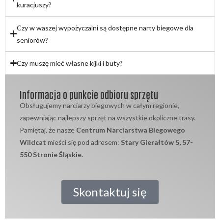
kuracjuszy?
Czy w waszej wypożyczalni są dostępne narty biegowe dla
seniorów?
Czy muszę mieć własne kijki i buty?
Informacja o punkcie odbioru sprzętu
Obsługujemy narciarzy biegowych w całym regionie,
zapewniając najlepszy sprzęt na wszystkie okoliczne trasy.
Pamiętaj, że nasze
Centrum Narciarstwa Biegowego
Wildcat
mieści się pod adresem:
Stary Gierałtów 5, 57-
550 Stronie Śląskie.
Skontaktuj się